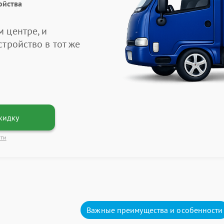
ойства
 центре, и
тройство в тот же
кидку
сти
Важные преимущества и особенности