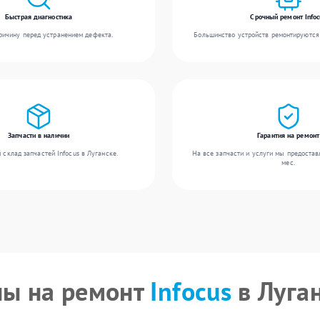
Быстрая диагностика
Срочный ремонт Infoc
ичину перед устранением дефекта.
Большинство устройств ремонтируются 
Запчасти в наличии
Гарантия на ремонт
склад запчастей Infocus в Луганске.
На все запчасти и услуги мы предостав
мес.
ы на ремонт
Infocus
в Луга