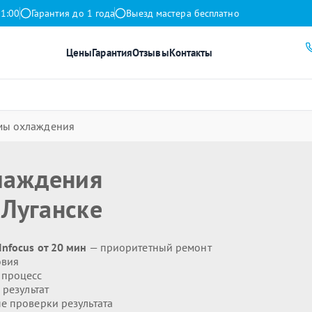
21:00
Гарантия до 1 года
Выезд мастера бесплатно
Цены
Гарантия
Отзывы
Контакты
емы охлаждения
лаждения
 Луганске
nfocus от 20 мин
— приоритетный ремонт
овия
 процесс
результат
 проверки результата