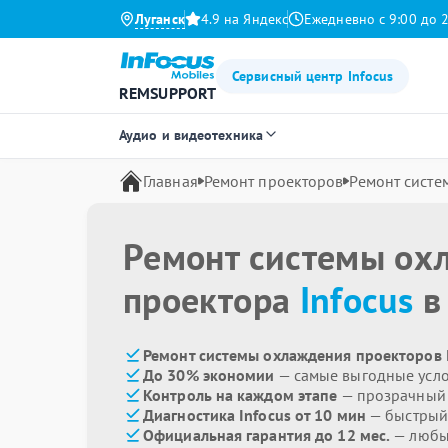
Луганск
4.9 на Яндекс
Ежедневно с 9:00 до 
Сервисный центр Infocus
REMSUPPORT
Аудио и видеотехника
Главная
Ремонт проекторов
Ремонт сист
Ремонт системы ох
проектора
Infocus
в
Ремонт системы охлаждения проекторов I
До 30% экономии
— самые выгодные усл
Контроль на каждом этапе
— прозрачный
Диагностика Infocus от 10 мин
— быстрый 
Официальная гарантия до 12 мес.
— любые