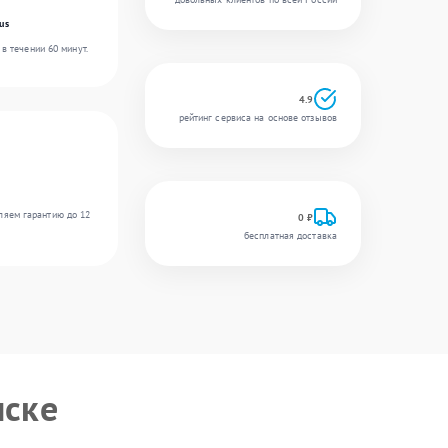
us
в течении 60 минут.
4.9
рейтинг сервиса на основе отзывов
ляем гарантию до 12
0 ₽
бесплатная доставка
нске