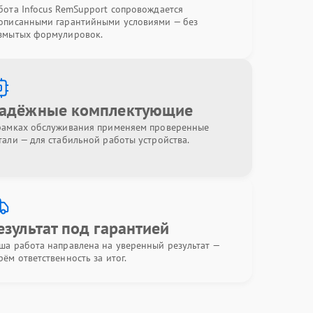
бота Infocus RemSupport сопровождается
описанными гарантийными условиями — без
змытых формулировок.
адёжные комплектующие
рамках обслуживания применяем проверенные
тали — для стабильной работы устройства.
езультат под гарантией
ша работа направлена на уверенный результат —
рём ответственность за итог.