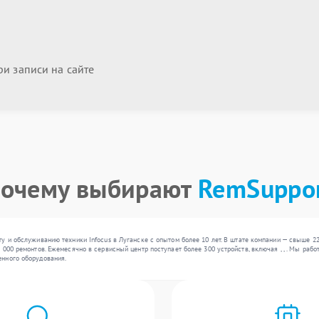
и записи на сайте
очему выбирают
RemSuppo
у и обслуживанию техники Infocus в Луганске с опытом более 10 лет. В штате компании — свыше 2
 000 ремонтов. Ежемесячно в сервисный центр поступает более 300 устройств, включая , , . Мы ра
нного оборудования.