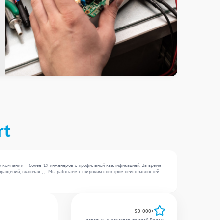
rt
те компании — более 19 инженеров с профильной квалификацией. За время
ращений, включая , , . Мы работаем с широким спектром неисправностей
50 000+
довольных клиентов по всей России