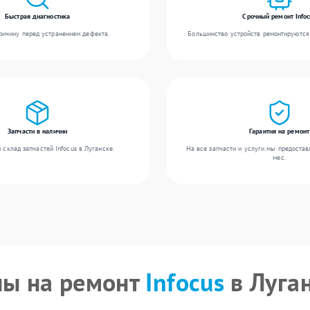
Быстрая диагностика
Срочный ремонт Infoc
ичину перед устранением дефекта.
Большинство устройств ремонтируются 
Запчасти в наличии
Гарантия на ремонт
склад запчастей Infocus в Луганске.
На все запчасти и услуги мы предостав
мес.
ы на ремонт
Infocus
в Луга