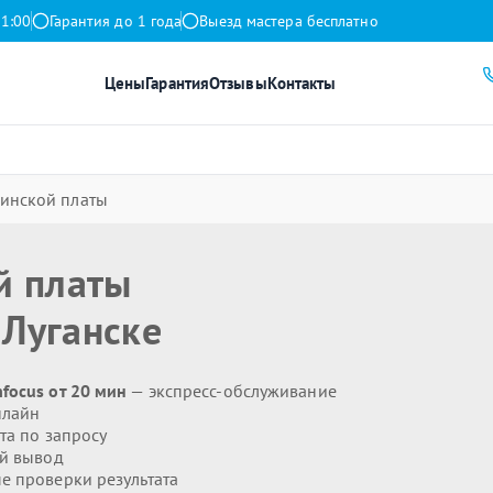
21:00
Гарантия до 1 года
Выезд мастера бесплатно
Цены
Гарантия
Отзывы
Контакты
инской платы
й платы
 Луганске
focus от 20 мин
— экспресс-обслуживание
нлайн
та по запросу
й вывод
 проверки результата