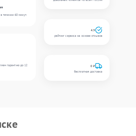
us
в течении 60 минут.
4.9
рейтинг сервиса на основе отзывов
ляем гарантию до 12
0 ₽
бесплатная доставка
нске