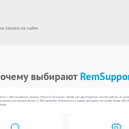
и записи на сайте
очему выбирают
RemSuppo
онту и обслуживанию техники Infocus в Луганске с более чем десятилетним опытом работы. В шта
ыполнено выполнено более 12 000 ремонтов. Ежемесячно в сервисный центр поступает более 300 об
анды.