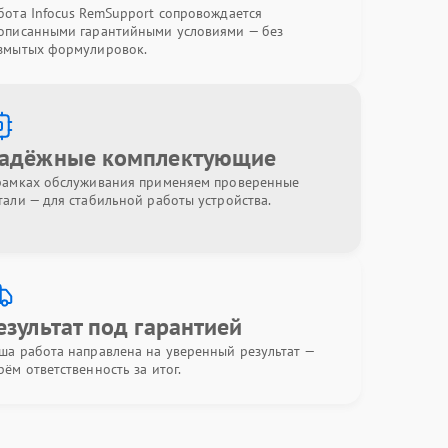
бота Infocus RemSupport сопровождается
описанными гарантийными условиями — без
змытых формулировок.
адёжные комплектующие
рамках обслуживания применяем проверенные
тали — для стабильной работы устройства.
езультат под гарантией
ша работа направлена на уверенный результат —
рём ответственность за итог.