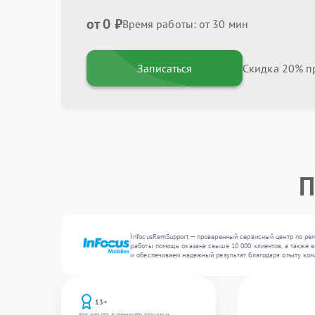
от 0 ₽
Время работы: от 30 мин
Записаться
Скидка 20% пр
П
InfocusRemSupport — проверенный сервисный центр по рем
работы помощь оказана свыше 10 000 клиентов, а также в
и обеспечиваем надежный результат благодаря опыту ком
13+
лет опыта в ремонте техники