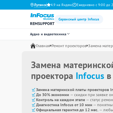
Луганск
4.9 на Яндекс
Ежедневно с 9:00 до 
Сервисный центр Infocus
REMSUPPORT
Аудио и видеотехника
Главная
Ремонт проекторов
Замена матер
Замена материнско
проектора
Infocus
в
Замена материнской платы проекторов In
До 30% экономии
— скидки при заявке о
Контроль на каждом этапе
— статус ремон
Диагностика Infocus от 10 мин
— понятны
Официальная гарантия до 12 мес.
— любые