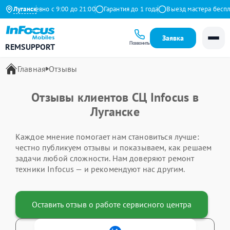
кс
Луганск
Ежедневно с 9:00 до 21:00
Гарантия до 1 года
Выезд мастера беспл
Заявка
Позвонить
REMSUPPORT
Главная
Отзывы
Отзывы клиентов СЦ Infocus в
Луганске
Каждое мнение помогает нам становиться лучше:
честно публикуем отзывы и показываем, как решаем
задачи любой сложности. Нам доверяют ремонт
техники Infocus — и рекомендуют нас другим.
Оставить отзыв о работе сервисного центра